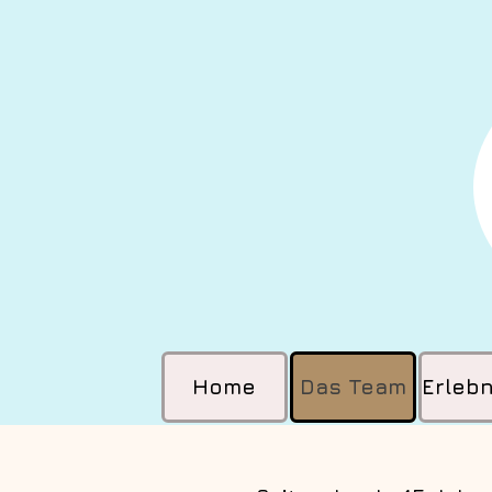
Home
Das Team
Erleb